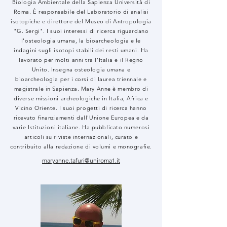
Biologia Ambientale della Sapienza Università di
Roma. È responsabile del Laboratorio di analisi
isotopiche e direttore del Museo di Antropologia
"G. Sergi". I suoi interessi di ricerca riguardano
l'osteologia umana, la bioarcheologia e le
indagini sugli isotopi stabili dei resti umani. Ha
lavorato per molti anni tra l'Italia e il Regno
Unito. Insegna osteologia umana e
bioarcheologia per i corsi di laurea triennale e
magistrale in Sapienza. Mary Anne è membro di
diverse missioni archeologiche in Italia, Africa e
Vicino Oriente. I suoi progetti di ricerca hanno
ricevuto finanziamenti dall'Unione Europea e da
varie Istituzioni italiane. Ha pubblicato numerosi
articoli su riviste internazionali, curato e
contribuito alla redazione di volumi e monografie.
maryanne.tafuri@uniroma1.it