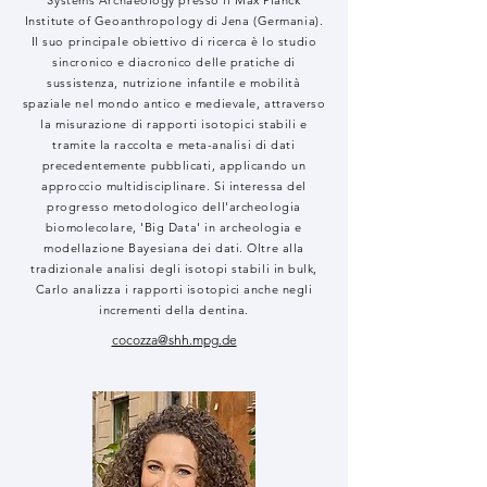
Systems Archaeology presso il Max Planck
Institute of Geoanthropology di Jena (Germania).
Il suo principale obiettivo di ricerca è lo studio
sincronico e diacronico delle pratiche di
sussistenza, nutrizione infantile e mobilità
spaziale nel mondo antico e medievale, attraverso
la misurazione di rapporti isotopici stabili e
tramite la raccolta e meta-analisi di dati
precedentemente pubblicati, applicando un
approccio multidisciplinare. S
i interessa del
progresso metodologico dell'archeologia
biomolecolare, 'Big Data' in archeologia e
modellazione Bayesiana dei dati. Oltre alla
tradizionale analisi degli isotopi stabili in bulk,
Carlo analizza i rapporti isotopici anche negli
incrementi della dentina.
cocozza@shh.mpg.de