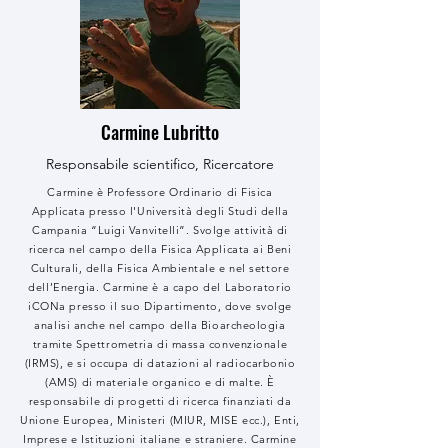
Carmine Lubritto
Responsabile scientifico, Ricercatore
Carmine è Professore Ordinario di Fisica
Applicata presso l'Università degli Studi della
Campania “Luigi Vanvitelli”. Svolge attività di
ricerca nel campo della Fisica Applicata ai Beni
Culturali, della Fisica Ambientale e nel settore
dell’Energia. Carmine è a capo del Laboratorio
iCONa presso il suo Dipartimento, dove svolge
analisi anche nel campo della Bioarcheologia
tramite Spettrometria di massa convenzionale
(IRMS), e si occupa di datazioni al radiocarbonio
(AMS) di materiale organico e di malte. È
responsabile di progetti di ricerca finanziati da
Unione Europea, Ministeri (MIUR, MISE ecc.), Enti,
Imprese e Istituzioni italiane e straniere. Carmine