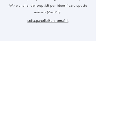
AA) e analisi dei peptidi per identificare specie
animali (ZooMS).
sofia.panella@uniroma1.it
Martina Farese
Dottoranda
Martina sta attualmente svolgendo un Dottorato
di Ricerca in Antropologia, presso il Dipartimento
di Biologia Ambientale della Sapienza Università