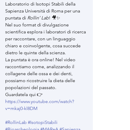
Laboratorio di Isotopi Stabili della 
Sapienza Università di Roma per una 
puntata di 
Rollin’ Lab
! 🎥✨
Nel suo format di divulgazione 
scientifica esplora i laboratori di ricerca 
per raccontare, con un linguaggio 
chiaro e coinvolgente, cosa succede 
dietro le quinte della scienza.
La puntata è ora online! Nel video 
raccontiamo come, analizzando il 
collagene delle ossa e dei denti, 
possiamo ricostruire la dieta delle 
popolazioni del passato.
Guardatela qui 👉 
https://www.youtube.com/watch?
v=mkaj0-kl8DM
#RollinLab
#IsotopiStabili
#Bioarcheologia
#MAReA
#Sapienza