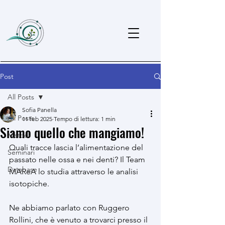
Post
All Posts
Sofia Panella
All Posts
11 feb 2025
Tempo di lettura: 1 min
Siamo quello che mangiamo!
Metodi
Quali tracce lascia l’alimentazione del 
Seminari
passato nelle ossa e nei denti? Il Team 
Database
MAReA lo studia attraverso le analisi 
isotopiche.
Ne abbiamo parlato con Ruggero 
Rollini, che è venuto a trovarci presso il 